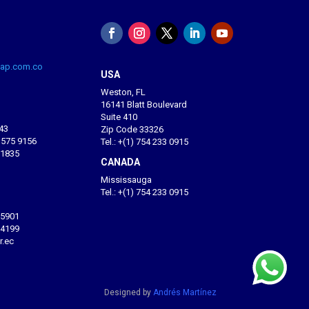
ap.com.co
USA
Weston, FL
16141 Blatt Boulevard
Suite 410
-43
Zip Code 33326
0 575 9156
Tel.: +(1) 754 233 0915
 1835
CANADA
Mississauga
Tel.: +(1) 754 233 0915
 5901
 4199
r.ec
Designed by
Andrés Martínez