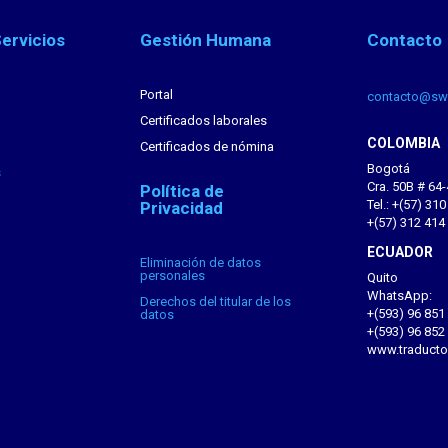
ervicios
Gestión Humana
Contacto
Portal
contacto@sw
Certificados laborales
COLOMBIA
Certificados de nómina
Bogotá
s
Cra. 50B # 64
Política de
Tel.: +(57) 31
Privacidad
+(57) 312 414
ECUADOR
Eliminación de datos
personales
Quito
WhatsApp:
Derechos del titular de los
+(593) 96 851
datos
+(593) 96 852
www.traducto