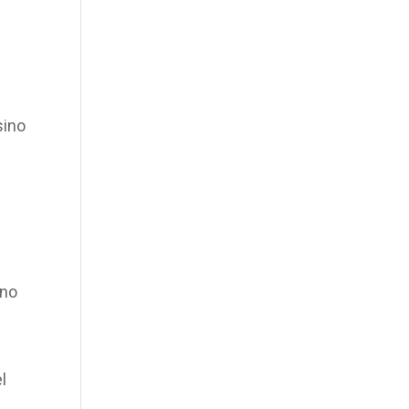
sino
 no
l