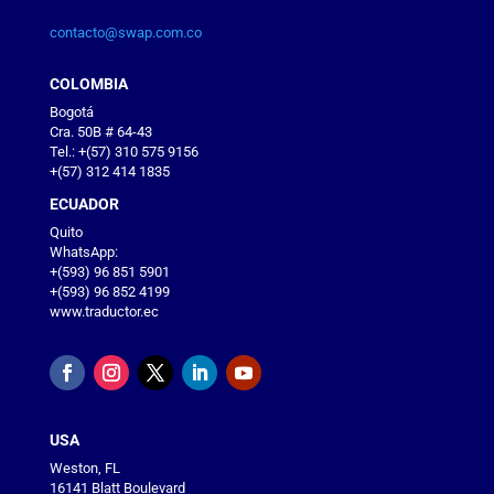
contacto@swap.com.co
COLOMBIA
Bogotá
Cra. 50B # 64-43
Tel.: +(57) 310 575 9156
+(57) 312 414 1835
ECUADOR
Quito
WhatsApp:
+(593) 96 851 5901
+(593) 96 852 4199
www.traductor.ec
USA
Weston, FL
16141 Blatt Boulevard