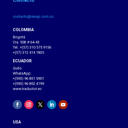
contacto@swap.com.co
COLOMBIA
Bogotá
Cra. 50B # 64-43
Tel.: +(57) 310 575 9156
+(57) 312 414 1835
ECUADOR
Quito
WhatsApp:
+(593) 96 851 5901
+(593) 96 852 4199
www.traductor.ec
USA