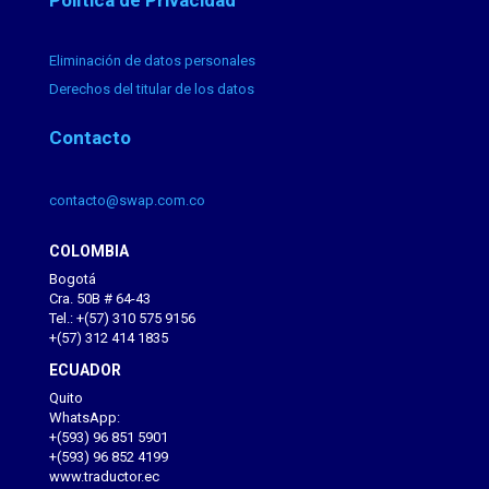
Política de Privacidad
Eliminación de datos personales
Derechos del titular de los datos
Contacto
contacto@swap.com.co
COLOMBIA
Bogotá
Cra. 50B # 64-43
Tel.: +(57) 310 575 9156
+(57) 312 414 1835
ECUADOR
Quito
WhatsApp:
+(593) 96 851 5901
+(593) 96 852 4199
www.traductor.ec